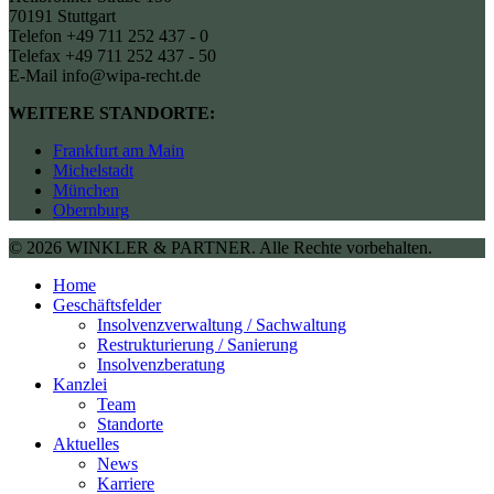
70191 Stuttgart
Telefon +49 711 252 437 - 0
Telefax +49 711 252 437 - 50
E-Mail info@wipa-recht.de
WEITERE STANDORTE:
Frankfurt am Main
Michelstadt
München
Obernburg
© 2026 WINKLER & PARTNER. Alle Rechte vorbehalten.
Home
Geschäftsfelder
Insolvenzverwaltung / Sachwaltung
Restrukturierung / Sanierung
Insolvenzberatung
Kanzlei
Team
Standorte
Aktuelles
News
Karriere