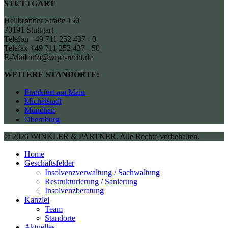
STUTTGART
Heilbronner Straße 150
70191 Stuttgart
Telefon +49 711 252 437 - 0
Telefax +49 711 252 437 - 50
E-Mail info@wipa-recht.de
WEITERE STANDORTE:
Frankfurt am Main
Michelstadt
München
Obernburg
© 2026 WINKLER & PARTNER. Alle Rechte vorbehalten.
Home
Geschäftsfelder
Insolvenzverwaltung / Sachwaltung
Restrukturierung / Sanierung
Insolvenzberatung
Kanzlei
Team
Standorte
Aktuelles